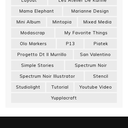
Layout
Les Atelier De Karine
Mama Elephant
Marianne Design
Mini Album
Mintopia
Mixed Media
Modascrap
My Favorite Things
Olo Markers
P13
Piatek
Progetto Dt Il Murrillo
San Valentino
Simple Stories
Spectrum Noir
Spectrum Noir Illustrator
Stencil
Studiolight
Tutorial
Youtube Video
Yupplacraft