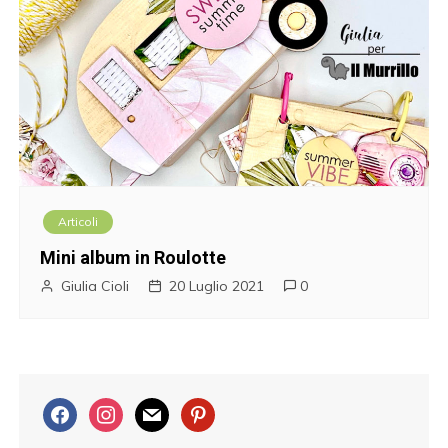
Articoli
Mini album in Roulotte
Giulia Cioli
20 Luglio 2021
0
f
i
m
p
a
n
a
i