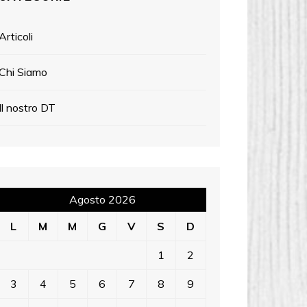
Articoli
Chi Siamo
Il nostro DT
Agosto 2026
L
M
M
G
V
S
D
1
2
3
4
5
6
7
8
9