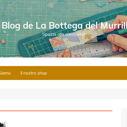
l Blog de La Bottega del Murril
Spazio alla creatività!
Siamo
Il nostro shop