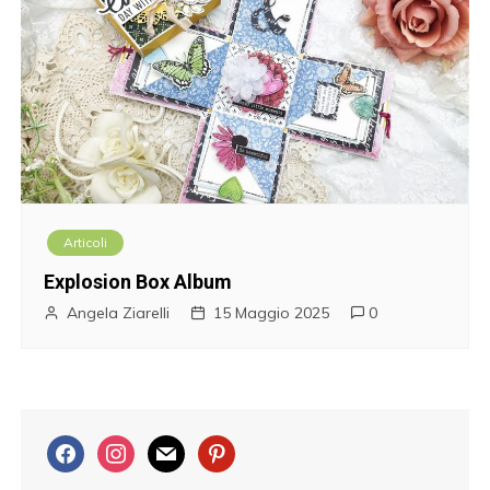
Articoli
Explosion Box Album
Angela Ziarelli
15 Maggio 2025
0
f
i
m
p
a
n
a
i