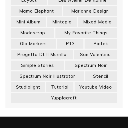
Layout
Les Atelier De Karine
Mama Elephant
Marianne Design
Mini Album
Mintopia
Mixed Media
Modascrap
My Favorite Things
Olo Markers
P13
Piatek
Progetto Dt Il Murrillo
San Valentino
Simple Stories
Spectrum Noir
Spectrum Noir Illustrator
Stencil
Studiolight
Tutorial
Youtube Video
Yupplacraft