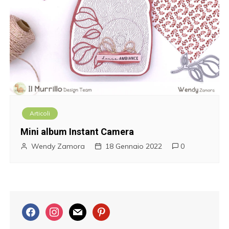
Articoli
Mini album Instant Camera
Wendy Zamora
18 Gennaio 2022
0
f
i
m
p
a
n
a
i