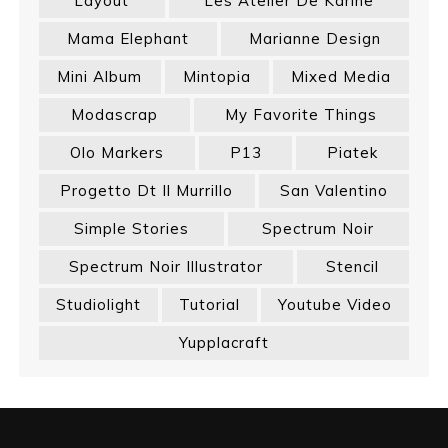
Layout
Les Atelier De Karine
Mama Elephant
Marianne Design
Mini Album
Mintopia
Mixed Media
Modascrap
My Favorite Things
Olo Markers
P13
Piatek
Progetto Dt Il Murrillo
San Valentino
Simple Stories
Spectrum Noir
Spectrum Noir Illustrator
Stencil
Studiolight
Tutorial
Youtube Video
Yupplacraft