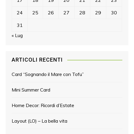
17
18
19
20
21
22
23
24
25
26
27
28
29
30
31
« Lug
ARTICOLI RECENTI
Card “Sognando il Mare con Tofu”
Mini Summer Card
Home Decor: Ricordi d’Estate
Layout (LO) – La bella vita