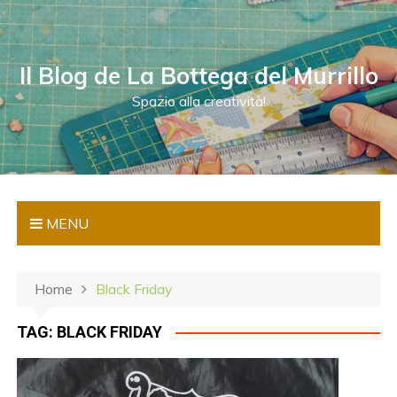
S
a
l
Il Blog de La Bottega del Murrillo
t
a
Spazio alla creatività!
a
l
c
o
n
MENU
t
e
n
Home
Black Friday
u
t
TAG:
BLACK FRIDAY
o