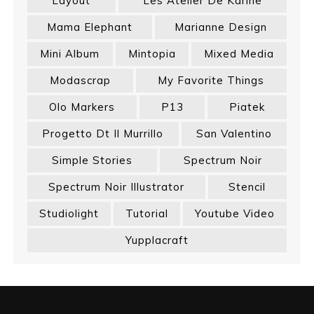
Layout
Les Atelier De Karine
Mama Elephant
Marianne Design
Mini Album
Mintopia
Mixed Media
Modascrap
My Favorite Things
Olo Markers
P13
Piatek
Progetto Dt Il Murrillo
San Valentino
Simple Stories
Spectrum Noir
Spectrum Noir Illustrator
Stencil
Studiolight
Tutorial
Youtube Video
Yupplacraft