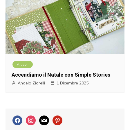
Articoli
Accendiamo il Natale con Simple Stories
Angela Ziarelli
1 Dicembre 2025
f
i
m
p
a
n
a
i