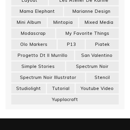
Layout
Les Atelier De Karine
Mama Elephant
Marianne Design
Mini Album
Mintopia
Mixed Media
Modascrap
My Favorite Things
Olo Markers
P13
Piatek
Progetto Dt Il Murrillo
San Valentino
Simple Stories
Spectrum Noir
Spectrum Noir Illustrator
Stencil
Studiolight
Tutorial
Youtube Video
Yupplacraft