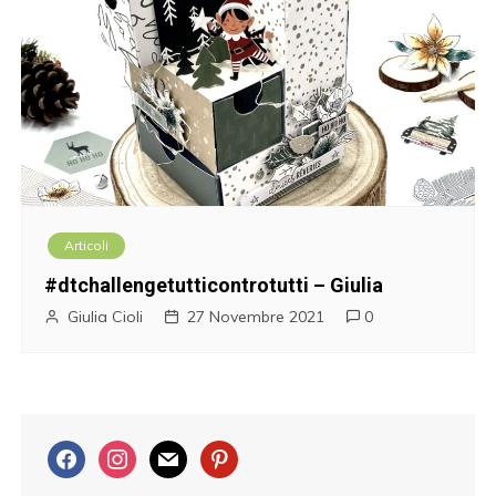
Articoli
#dtchallengetutticontrotutti – Giulia
Giulia Cioli
27 Novembre 2021
0
f
i
m
p
a
n
a
i