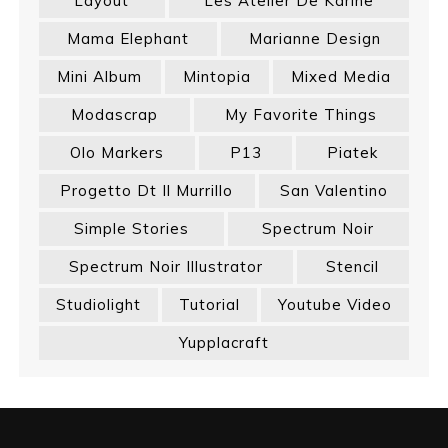
Layout
Les Atelier De Karine
Mama Elephant
Marianne Design
Mini Album
Mintopia
Mixed Media
Modascrap
My Favorite Things
Olo Markers
P13
Piatek
Progetto Dt Il Murrillo
San Valentino
Simple Stories
Spectrum Noir
Spectrum Noir Illustrator
Stencil
Studiolight
Tutorial
Youtube Video
Yupplacraft