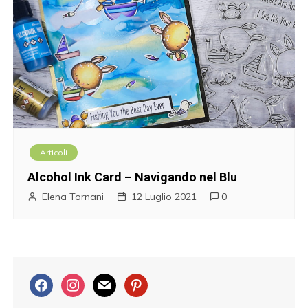
Articoli
Alcohol Ink Card – Navigando nel Blu
Elena Tornani
12 Luglio 2021
0
f
i
m
p
a
n
a
i