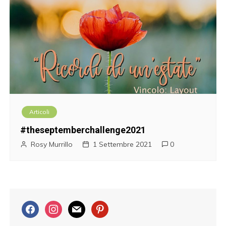
Articoli
#theseptemberchallenge2021
Rosy Murrillo
1 Settembre 2021
0
f
i
m
p
a
n
a
i