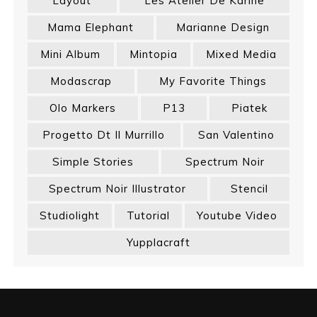
Layout
Les Atelier De Karine
Mama Elephant
Marianne Design
Mini Album
Mintopia
Mixed Media
Modascrap
My Favorite Things
Olo Markers
P13
Piatek
Progetto Dt Il Murrillo
San Valentino
Simple Stories
Spectrum Noir
Spectrum Noir Illustrator
Stencil
Studiolight
Tutorial
Youtube Video
Yupplacraft