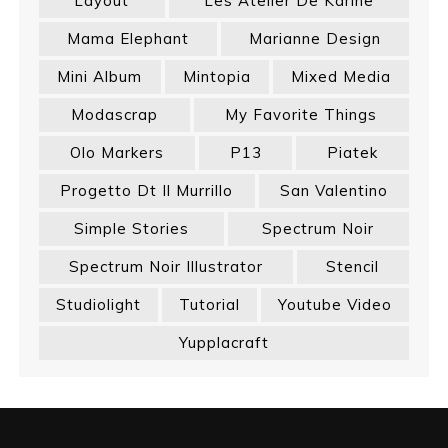
Layout
Les Atelier De Karine
Mama Elephant
Marianne Design
Mini Album
Mintopia
Mixed Media
Modascrap
My Favorite Things
Olo Markers
P13
Piatek
Progetto Dt Il Murrillo
San Valentino
Simple Stories
Spectrum Noir
Spectrum Noir Illustrator
Stencil
Studiolight
Tutorial
Youtube Video
Yupplacraft