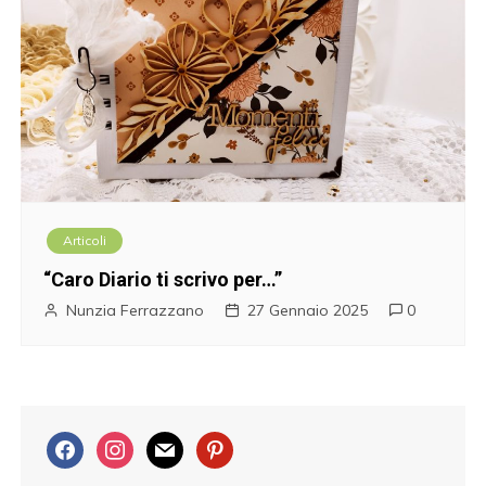
Articoli
“Caro Diario ti scrivo per…”
Nunzia Ferrazzano
27 Gennaio 2025
0
f
i
m
p
a
n
a
i